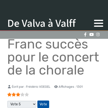
De Valva à Valff
Franc succès
pour le concert
de la chorale
Détails
Écrit par :
Frédéric VOEGEL
Affichages : 1301
Vote utilisateur:
3
/
5
Veuillez voter