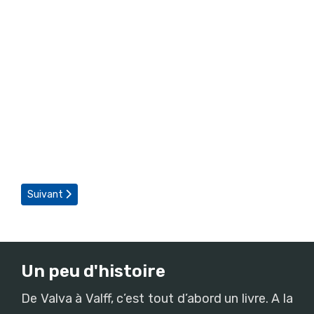
Article suivant : Concert au profit de la rénovation de l'église
Suivant
Un peu d'histoire
De Valva à Valff, c’est tout d’abord un livre. A la