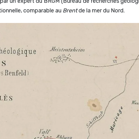
 par un expert du BRGM (Bureau de recherches géologiq
eptionnelle, comparable au
Brent
de la mer du Nord.