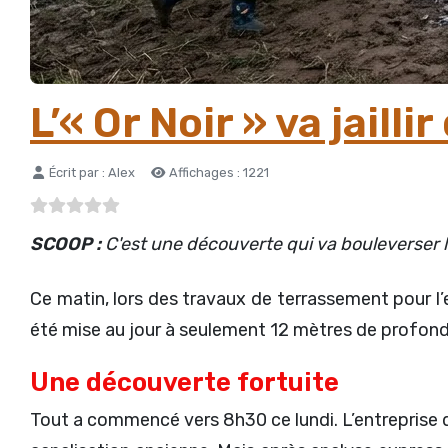
L’« Or Noir » va jaill
Détails
Écrit par :
Alex
Affichages : 1221
SCOOP :
C'est une découverte qui va bouleverser l’a
Ce matin, lors des travaux de terrassement pour l’e
été mise au jour à seulement 12 mètres de profon
Une découverte fortuite
Tout a commencé vers 8h30 ce lundi. L’entreprise d