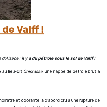
de Valff !
e d’Alsace :
il y a du pétrole sous le sol de Valff
!
e au lieu-dit
Öhlsrasse
, une nappe de pétrole brut a
oirâtre et odorante, a d'abord cru à une rupture de