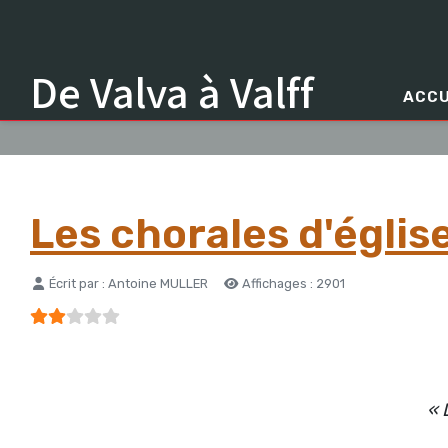
De Valva à Valff
ACCU
Les chorales d'églis
Détails
Écrit par :
Antoine MULLER
Affichages : 2901
Vote utilisateur:
2
/
5
« 