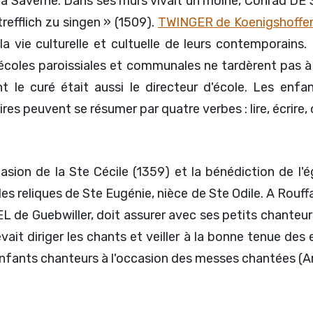
 à Saverne. Dans ses murs vivait un moine, Conrad DE
efflich zu singen » (1509).
TWINGER de Koenigshoffe
la vie culturelle et cultuelle de leurs contemporains.
s écoles paroissiales et communales ne tardèrent pas à
 le curé était aussi le directeur d'école. Les enfa
res peuvent se résumer par quatre verbes : lire, écrire, 
casion de la Ste Cécile (1359) et la bénédiction de l'
s reliques de Ste Eugénie, nièce de Ste Odile. A Rouffa
NEL de Guebwiller, doit assurer avec ses petits chanteu
evait diriger les chants et veiller à la bonne tenue d
s enfants chanteurs à l'occasion des messes chantées (