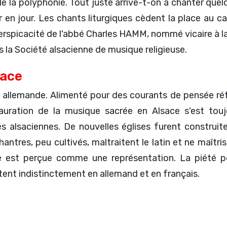
 de la polyphonie. Tout juste arrive-t-on à chanter que
ur en jour. Les chants liturgiques cèdent la place au c
a perspicacité de l'abbé Charles HAMM, nommé vicaire à
 la Société alsacienne de musique religieuse.
sace
n allemande. Alimenté pour des courants de pensée r
ration de la musique sacrée en Alsace s'est toujou
 alsaciennes. De nouvelles églises furent construit
tres, peu cultivés, maltraitent le latin et ne maîtris
gie est perçue comme une représentation. La piété p
tent indistinctement en allemand et en français.