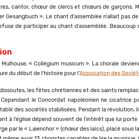
ntres, cantor, chœur de clercs et chœurs de garçons. M
er Gesangbuch ». Le chant d'assemblée n'allait pas de 
e refuse de participer au chant d'assemblée. Beaucoup
tion
 à Mulhouse, « Collégium musicum ». La chorale devien
re du début de l'histoire pour l'
Association des Sociét
issoutes, les fêtes chrétiennes et des saints remplacée
 Cependant le Concordat napoléonien ne cicatrice pas
établir des sociétés stabilisées. Pendant la révolution,
à l'église dépend souvent de l'intérêt que lui porte le
ge par le « Laienchor » (chœur des laïcs), placé sous la
nt même avoir 13 choristes capables de lire la musiqu