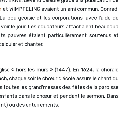
 SAVERNE, devenu célèbre grâce à la publication de
n
et WIMPFELING avaient un ami commun, Conrad.
 La bourgeoisie et les corporations, avec l'aide de
 voir le jour. Les éducateurs attachaient beaucoup
nts pauvres étaient particulièrement soutenus et
calculer et chanter.
église « hors les murs » (1447). En 1624, la chorale
ch, chaque soir le chœur d'école assure le chant du
rs toutes les grand'messes des fêtes de la paroisse
es enfants dans le chœur et pendant le sermon. Dans
Amt) ou des enterrements.