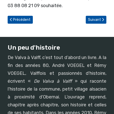
03 88 08 21 09 souhaitée.
Article précédent : La nuit des églises
Article suivant 
Précédent
Suivant
Un peu d'histoire
De Valva à Valff, c’est tout d’abord un livre. A la
fin des années 80, André VOEGEL et Rémy
VOEGEL, Valffois et passionnés d'histoire,
écrivent «
De Valva à Valff
» qui raconte
l'histoire de la commune, petit village alsacien
à proximité d'Obernai. L'ouvrage reprend,
chapitre après chapitre, son histoire et celles
de ses habitants. Dans les années 2010, Rémy