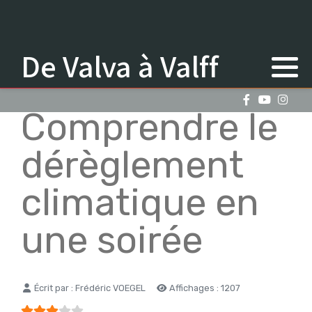
De Valva à Valff
Comprendre le
dérèglement
climatique en
une soirée
Détails
Écrit par :
Frédéric VOEGEL
Affichages : 1207
Vote utilisateur:
3
/
5