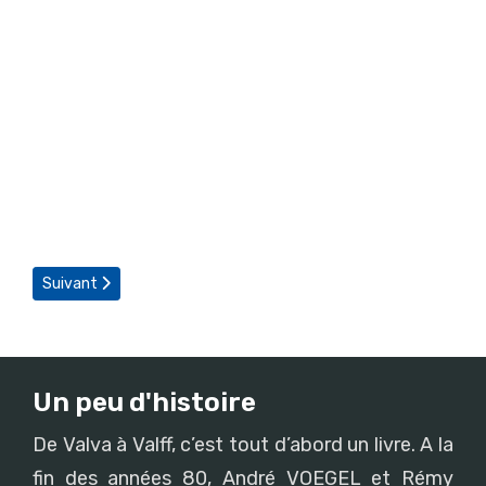
Article suivant : Les Kids Valff’oies, une nouvelle association dans
Suivant
Un peu d'histoire
De Valva à Valff, c’est tout d’abord un livre. A la
fin des années 80, André VOEGEL et Rémy