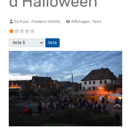
d'Halloween
Détails
Écrit par :
Frédéric VOEGEL
Affichages : 1662
Vote utilisateur:
1
/
5
Veuillez voter