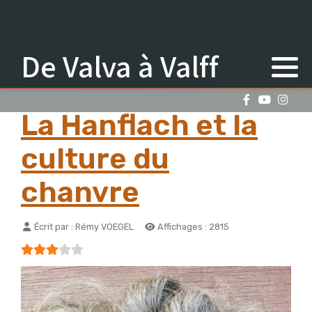
De Valva à Valff
La Hanflach et la
culture du
chanvre
Détails
Écrit par :
Rémy VOEGEL
Affichages : 2815
Vote utilisateur:
3
/
5