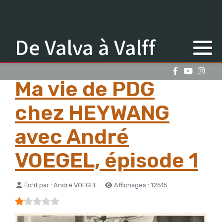
De Valva à Valff
Ma vie de PDG
chez HEYWANG
avec André
VOEGEL, épisode 1
Détails
Écrit par :
André VOEGEL
Affichages : 12515
Vote utilisateur:
1
/
5