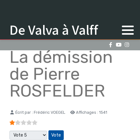
De Valva à Valff
La démission
de Pierre
ROSFELDER
Détails
Écrit par :
Frédéric VOEGEL
Affichages : 1541
Vote utilisateur:
1
/
5
Veuillez voter