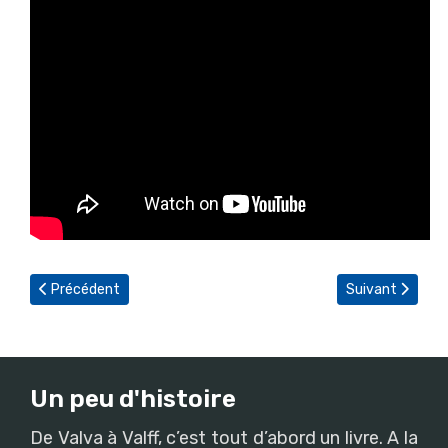
Article précédent : La bonne santé de la commune
Article suivant
Précédent
Suivant
Un peu d'histoire
De Valva à Valff, c’est tout d’abord un livre. A la