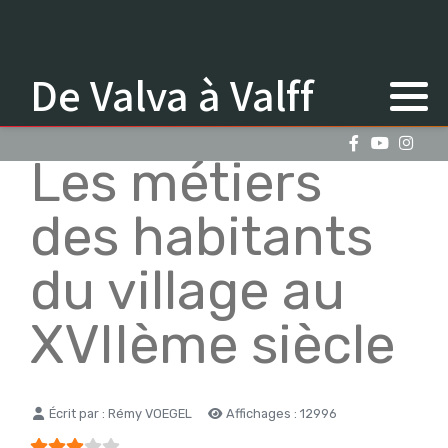
De Valva à Valff
Les métiers
des habitants
du village au
XVIIème siècle
Détails
Écrit par :
Rémy VOEGEL
Affichages : 12996
Vote utilisateur:
3
/
5