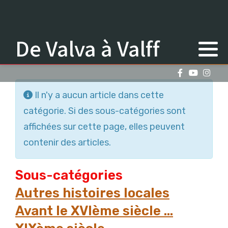
De Valva à Valff
Information
Il n'y a aucun article dans cette
catégorie. Si des sous-catégories sont
affichées sur cette page, elles peuvent
contenir des articles.
Sous-catégories
Autres histoires locales
Avant le XVIème siècle ...