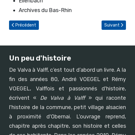
Ellenbach
Archives du Bas-Rhin
Article précédent : Mémoires de guerre d'André VOEGEL (partie 
Article suivant 
Précédent
Suivant
Un peu d'histoire
De Valva à Valff, c’est tout d’abord un livre. A la
fin des années 80, André VOEGEL et Rémy
VOEGEL, Valffois et passionnés d'histoire,
écrivent «
De Valva à Valff
» qui raconte
l'histoire de la commune, petit village alsacien
à proximité d'Obernai. L'ouvrage reprend,
chapitre après chapitre, son histoire et celles