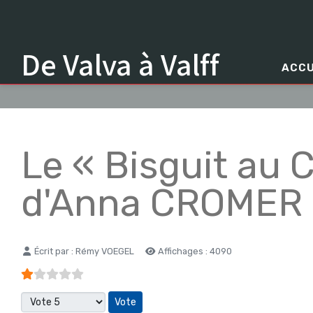
De Valva à Valff
ACCU
Le « Bisguit au 
d'Anna CROMER
Détails
Écrit par :
Rémy VOEGEL
Affichages : 4090
Vote utilisateur:
1
/
5
Veuillez voter