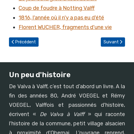
Coup de foudre à Notting Valff
1816, l'année où il n'y a pas eu d'été
Florent WUCHER, fragments d'une vie
Article précédent : Petite histoire de l'automobile en Alsace et à
Article suivant 
Précédent
Suivant
Un peu d'histoire
De Valva à Valff, c’est tout d’abord un livre. A la
fin des années 80, André VOEGEL et Rémy
VOEGEL, Valffois et passionnés d'histoire,
écrivent «
De Valva à Valff
» qui raconte
l'histoire de la commune, petit village alsacien
à proximité d'Obernai. L'ouvrage reprend,