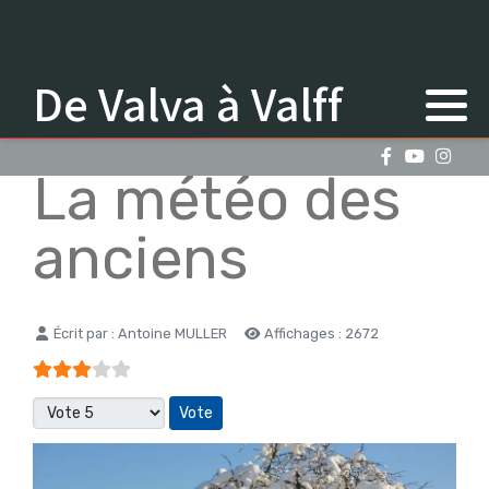
De Valva à Valff
La météo des
anciens
Détails
Écrit par :
Antoine MULLER
Affichages : 2672
Vote utilisateur:
3
/
5
Veuillez voter