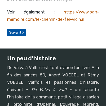
Voir également :
https://www.barr-
memoire.com/le-chemin-de-fer-vicinal
Article suivant : L'accident d'Oberentzen de la course du prince H
Suivant
Un peu d'histoire
De Valva à Valff, c’est tout d’abord un livre. A la
fin des années 80, André VOEGEL et Rémy
VOEGEL, Valffois et passionnés d'histoire,
écrivent «
De Valva à Valff
» qui raconte
l'histoire de la commune, petit village alsacien
à proximité d'Obernai. L'ouvrage reprend,