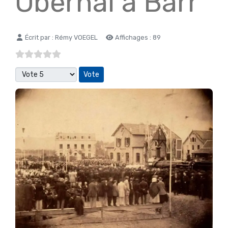
Obernai à Barr
Détails
Écrit par :
Rémy VOEGEL
Affichages : 89
Veuillez voter