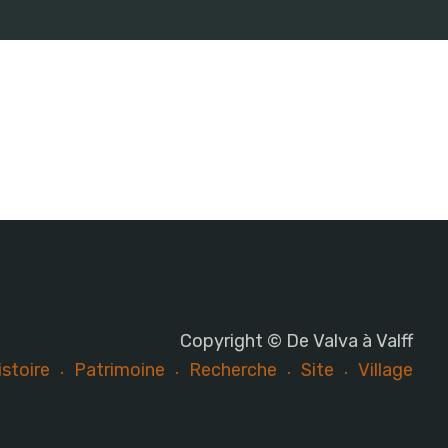
Copyright © De Valva à Valff
istoire
Patrimoine
Recherche
Site
Village