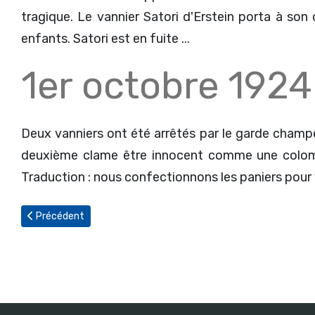
tragique. Le vannier Satori d'Erstein porta à so
enfants. Satori est en fuite ...
1er octobre 1924
Deux vanniers ont été arrêtés par le garde champêtr
deuxième clame être innocent comme une colomb
Traduction : nous confectionnons les paniers pour 
Article précédent : Le mystère de la jeune fille du puits
Précédent