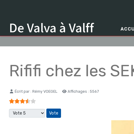
De Valva à Valff
ACCU
Rififi chez les 
Détails
Écrit par :
Rémy VOEGEL
Affichages : 5567
Vote utilisateur:
3.5
/
5
Veuillez voter