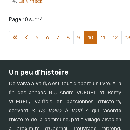
La Kirneck
Page 10 sur 14
5
6
7
8
9
10
11
12
1
Un peu d'histoire
De Valva à Valff, c’est tout d’abord un livre. A la
fin des années 80, André VOEGEL et Rémy
VOEGEL, Valffois et passionnés d'histoire,
écrivent «
De Valva à Valff
» qui raconte
l'histoire de la commune, petit village alsacien
à proximité d'Obernai. L'ouvrage reprend,