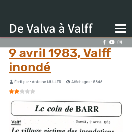
De Valva à Valff
9 avril 1983, Valff
inondé
Détails
Écrit par :
Antoine MULLER
Affichages : 5846
Vote utilisateur:
2
/
5