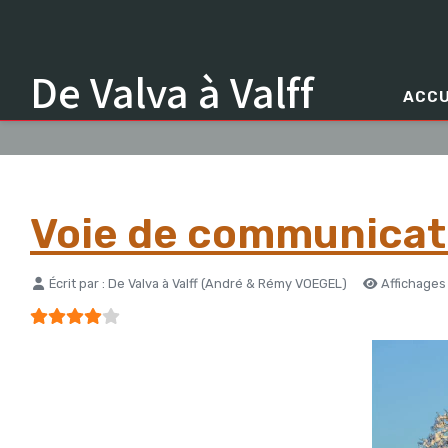
De Valva à Valff
ACCU
Voie de communicati
Détails
Écrit par :
De Valva à Valff (André & Rémy VOEGEL)
Affichages 
Vote utilisateur:
4
/
5