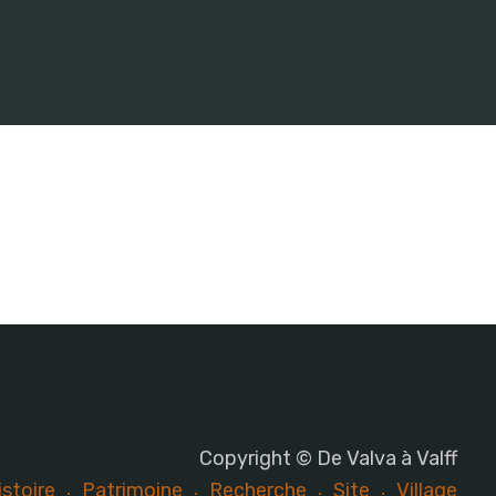
Copyright © De Valva à Valff
istoire
Patrimoine
Recherche
Site
Village