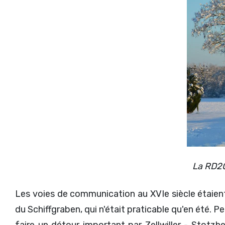
La RD20
Les voies de communication au XVIe siècle étaient 
du Schiffgraben, qui n'était praticable qu'en été.
faire un détour important par Zellwiller - Stot