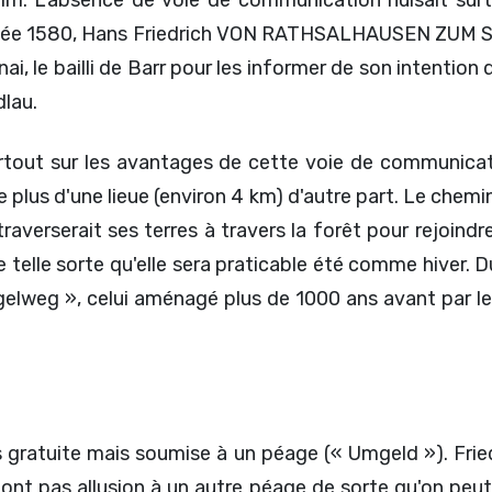
année 1580, Hans Friedrich VON RATHSALHAUSEN ZUM ST
rnai, le bailli de Barr pour les informer de son intenti
dlau.
tout sur les avantages de cette voie de communicati
e plus d'une lieue (environ 4 km) d'autre part. Le chemi
raverserait ses terres à travers la forêt pour rejoindre
telle sorte qu'elle sera praticable été comme hiver. Du 
Hagelweg », celui aménagé plus de 1000 ans avant par
 pas gratuite mais soumise à un péage (« Umgeld »). 
ont pas allusion à un autre péage de sorte qu'on peut 