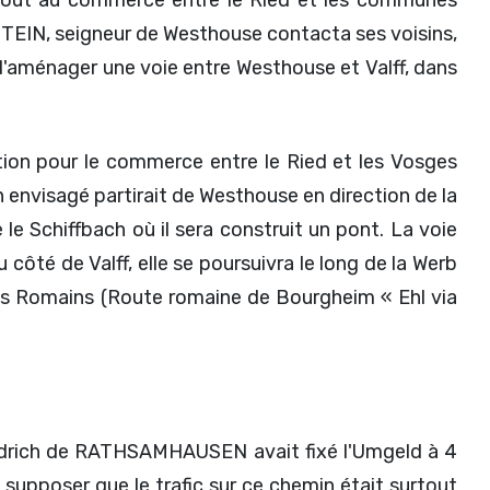
EIN, seigneur de Westhouse contacta ses voisins,
on d'aménager une voie entre Westhouse et Valff, dans
on pour le commerce entre le Ried et les Vosges
n envisagé partirait de Westhouse en direction de la
 le Schiffbach où il sera construit un pont. La voie
côté de Valff, elle se poursuivra le long de la Werb
 les Romains (Route romaine de Bourgheim « Ehl via
Friedrich de RATHSAMHAUSEN avait fixé l'Umgeld à 4
supposer que le trafic sur ce chemin était surtout