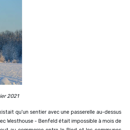
ier 2021
xistait qu'un sentier avec une passerelle au-dessus
avec Westhouse - Benfeld était impossible à mois de
urtout au commerce entre le Ried et les communes