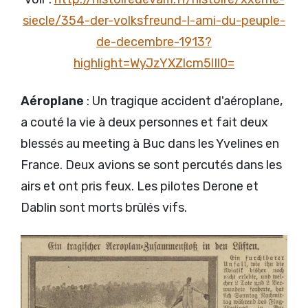
siecle/354-der-volksfreund-l-ami-du-peuple-
de-decembre-1913?
highlight=WyJzYXZlcm5lIl0=
Aéroplane
: Un tragique accident d'aéroplane,
a couté la vie à deux personnes et fait deux
blessés au meeting à Buc dans les Yvelines en
France. Deux avions se sont percutés dans les
airs et ont pris feux. Les pilotes Derone et
Dablin sont morts brûlés vifs.