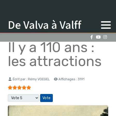
De Valva à Valff
Il y a 110 ans :
les attractions
Détails
Écrit par :
Rémy VOEGEL
Affichages : 3191
Vote utilisateur:
5
/
5
Veuillez voter