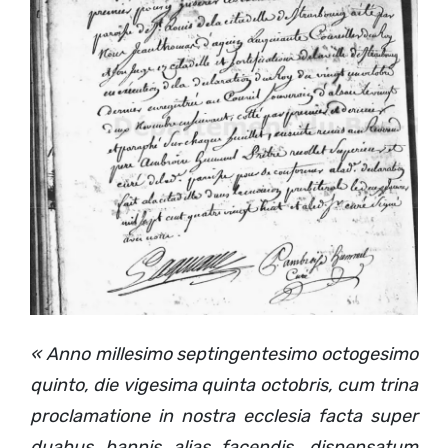
« Anno millesimo septingentesimo octogesimo
quinto, die vigesima quinta octobris, cum trina
proclamatione in nostra ecclesia facta super
duabus bannis alias facendis, dispensatum