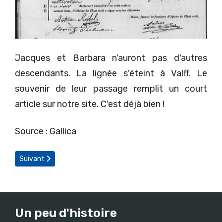
Jacques et Barbara n'auront pas d'autres
descendants. La lignée s'éteint à Valff. Le
souvenir de leur passage remplit un court
article sur notre site. C'est déjà bien !
Source :
Gallica
Article suivant : Sur les traces du chirurgien Philippe BERGER
Suivant
Un peu d'histoire